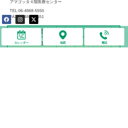
アマゴッタ４階医療センター
TEL:06-4868-5550
FAX:06-4868-5551
カレンダー
地図
電話
外来診療
診察：代診医師
訪問診療中は診療所には医師不在です
ご来院時には、マイナンバーカード、医療証各種をお持ちくだ
さい
プライバシーポリシー
アマゴッタ医療センター 内科・循環器科 ささきクリニック